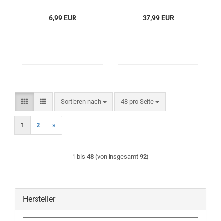
Flachsteckern, 2-
& Trix C-Gleis
polig, 2m, Neu
Weichen
6,99 EUR
37,99 EUR
Sortieren nach
pro Seite
Sortieren nach
48 pro Seite
1
2
»
1
bis
48
(von insgesamt
92
)
Hersteller