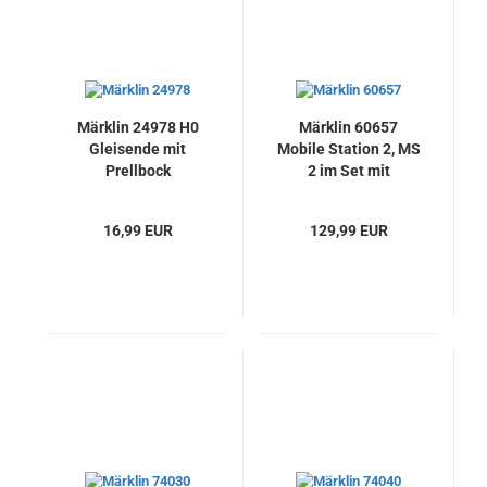
Märklin 24978 H0
Märklin 60657
Gleisende mit
Mobile Station 2, MS
Prellbock
2 im Set mit
beleuchtet, Länge
Anschlussbox &
77,5 mm + 5 mm,
Schaltnetzteil
16,99 EUR
129,99 EUR
Neu