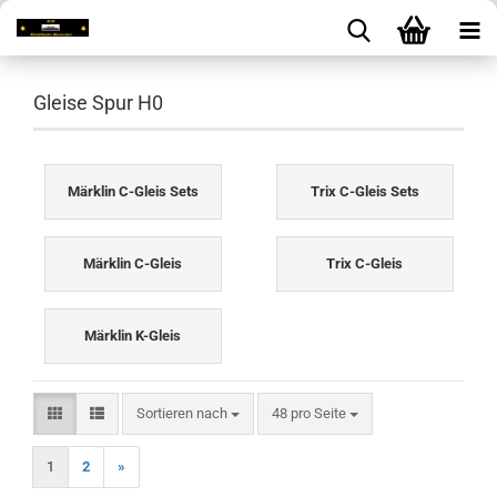
Gleise Spur H0
Märklin C-Gleis Sets
Trix C-Gleis Sets
Märklin C-Gleis
Trix C-Gleis
Märklin K-Gleis
Sortieren nach
pro Seite
Sortieren nach
48 pro Seite
1
2
»