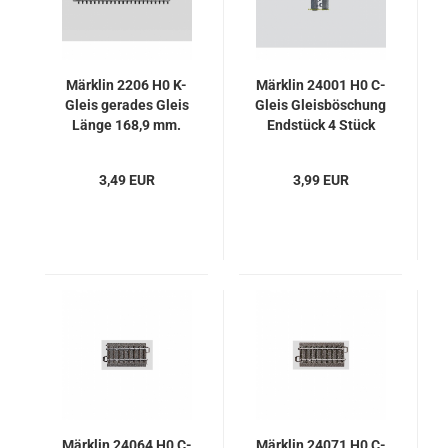
Märklin 2206 H0 K-
Märklin 24001 H0 C-
Gleis gerades Gleis
Gleis Gleisböschung
Länge 168,9 mm.
Endstück 4 Stück
Entspricht
Weichenlänge 2262,
3,49 EUR
3,99 EUR
2263, 2265 und 2266
Märklin 24064 H0 C-
Märklin 24071 H0 C-