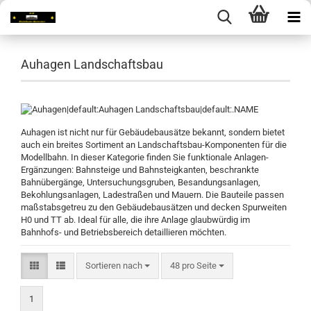
Auhagen Landschaftsbau
Auhagen ist nicht nur für Gebäudebausätze bekannt, sondern bietet
auch ein breites Sortiment an Landschaftsbau-Komponenten für die
Modellbahn. In dieser Kategorie finden Sie funktionale Anlagen-
Ergänzungen: Bahnsteige und Bahnsteigkanten, beschrankte
Bahnübergänge, Untersuchungsgruben, Besandungsanlagen,
Bekohlungsanlagen, Ladestraßen und Mauern. Die Bauteile passen
maßstabsgetreu zu den Gebäudebausätzen und decken Spurweiten
H0 und TT ab. Ideal für alle, die ihre Anlage glaubwürdig im
Bahnhofs- und Betriebsbereich detaillieren möchten.
Sortieren nach
pro Seite
Sortieren nach
48 pro Seite
1