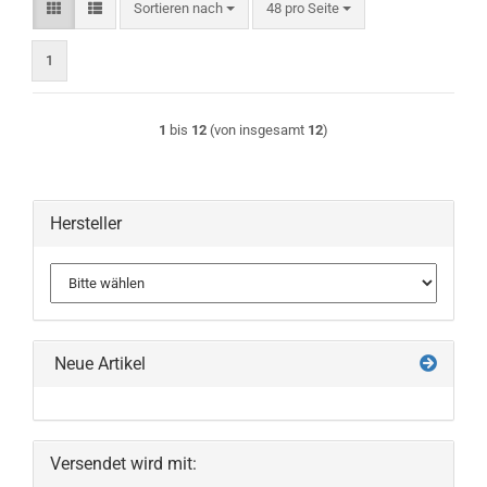
Sortieren nach
pro Seite
Sortieren nach
48 pro Seite
1
1
bis
12
(von insgesamt
12
)
Hersteller
Neue Artikel
Versendet wird mit: