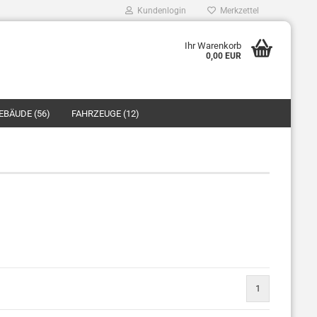
Kundenlogin
Merkzettel
Ihr Warenkorb
0,00 EUR
Mail
EBÄUDE (56)
FAHRZEUGE (12)
asswort
ZUBEHÖR/ERSATZTEILE (40)
o erstellen
swort vergessen?
1