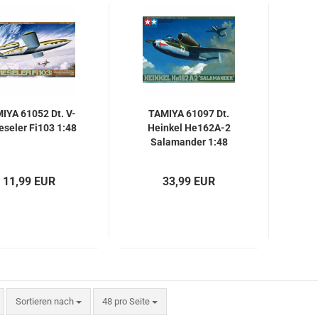
IYA 61052 Dt. V-
TAMIYA 61097 Dt.
eseler Fi103 1:48
Heinkel He162A-2
Salamander 1:48
11,99 EUR
33,99 EUR
Sortieren nach
pro Seite
Sortieren nach
48 pro Seite