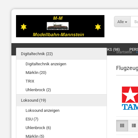
Alle
DIGITALTECHNIK (22)
LOKSOUND (19)
LOKS (98)
PER
Startseite
Digitaltechnik (22)
BELEUCHTUNG/SIGNALE/OBERLEITUNG (4)
ELEKTRIK (20)
Digitaltechnik anzeigen
Flugzeug
Märklin (20)
TRIX
Uhlenbrock (2)
Loksound (19)
Loksound anzeigen
ESU (7)
Uhlenbrock (6)
Märklin (5)