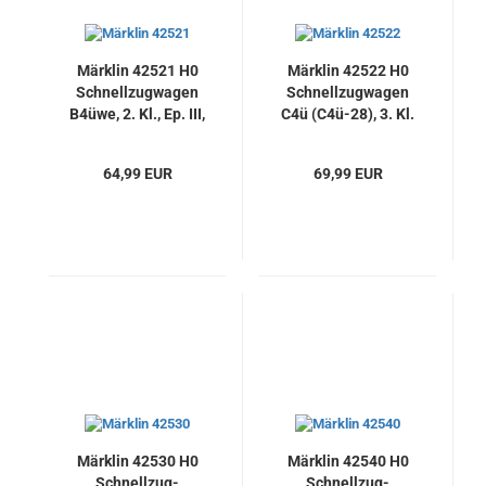
Märklin 42521 H0
Märklin 42522 H0
Schnellzugwagen
Schnellzugwagen
B4üwe, 2. Kl., Ep. III,
C4ü (C4ü-28), 3. Kl.
DB, Neu
zur 38190 Dampflok
BR 19.0
64,99 EUR
69,99 EUR
"Sachsenstolz", Neu
Märklin 42530 H0
Märklin 42540 H0
Schnellzug-
Schnellzug-