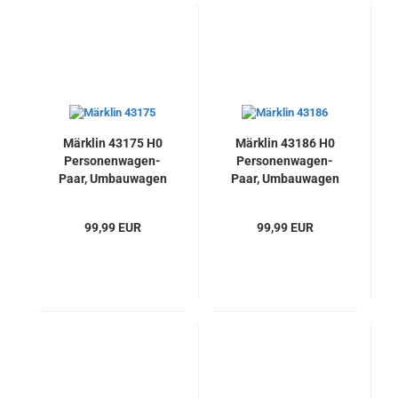
Märklin 43175 H0
Märklin 43186 H0
Personenwagen-
Personenwagen-
Paar, Umbauwagen
Paar, Umbauwagen
mit LED-
mit LED-
Innenbeleuchtung,
Innenbeleuchtung,
99,99 EUR
99,99 EUR
DB, Neu
DB, Neu