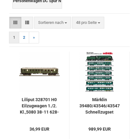
Personenwagen DC Spur N
Sortieren nach
pro Seite
Sortieren nach
48 pro Seite
1
2
»
Liliput 328701 H0
Märklin
Eilzugwagen 1./2.
39480/43546/43547
Kl.,5080 38-11 628-
Schnellzugset
3, DB, Ep. IV
Dampflok Reihe 1
der SNCB/NMBS,
36,99 EUR
989,99 EUR
Sound, Rauch, mfx+
incl. 6 Wagen M2 mit