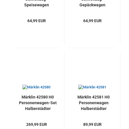
Speisewagen
Gepäckwagen
WR4ü(e), DSG der
Pw4üe der DB, Neu
DB, Neu
64,99 EUR
64,99 EUR
Märklin 42580 H0
Märklin 42581 H0
Personenwagen-Set
Personenwagen
Halberstädter
Halberstädter
Mitteleinstiegswagen,
Mitteleinstiegswagen,
Neu
Neu
269,99 EUR
89,99 EUR