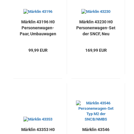
Märklin 43196 H0
Märklin 43230 H0
Personenwagen-
Personenwagen-Set
Paar, Umbauwagen
der SNCF, Neu
mit LED-
Innenbeleuchtung,
99,99 EUR
169,99 EUR
DB, Neu
Märklin 43353 H0
Märklin 43546