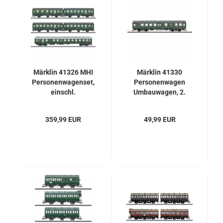
Märklin 41326 MHI
Märklin 41330
Personenwagenset,
Personenwagen
einschl.
Umbauwagen, 2.
Steuerwagen mit
Klasse mit
mfx, Licht & Sound,
Gepäckraum
359,99 EUR
49,99 EUR
DB, Neu
BD4yge, DB