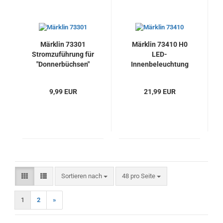
Märklin 73301
Märklin 73410 H0
Stromzuführung für
LED-
"Donnerbüchsen"
Innenbeleuchtung
Sitzwagen, Neu
warmweiß, Neu
9,99 EUR
21,99 EUR
Sortieren nach
pro Seite
Sortieren nach
48 pro Seite
1
2
»