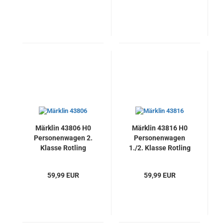
Neu
Märklin 43806 H0
Märklin 43816 H0
Personenwagen 2.
Personenwagen
Klasse Rotling
1./2. Klasse Rotling
(Bauart Silberling),
(Bauart Silberling)
DB AG, Neu
DB AG, Neu
59,99 EUR
59,99 EUR