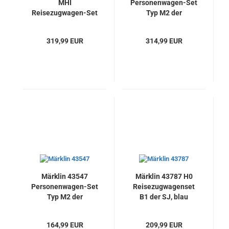
MHI
Personenwagen-Set
Reisezugwagen-Set
Typ M2 der
der DB, Neu
SNCB/NMBS, mit
LED
319,99 EUR
314,99 EUR
Innenbeleuchtung
Märklin 43547
Märklin 43787 H0
Personenwagen-Set
Reisezugwagenset
Typ M2 der
B1 der SJ, blau
SNCB/NMBS, mit
passend zur Lok
LED
39281, Neu
164,99 EUR
209,99 EUR
Innenbeleuchtung,