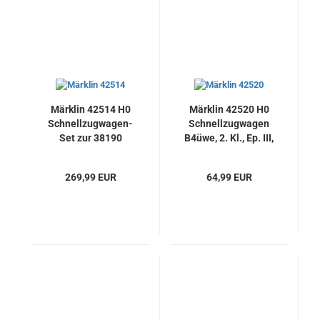
Märklin 42514 H0
Märklin 42520 H0
Schnellzugwagen-
Schnellzugwagen
Set zur 38190
B4üwe, 2. Kl., Ep. III,
Dampflok BR 19.0
DB, Neu
"Sachsenstolz", Neu
269,99 EUR
64,99 EUR