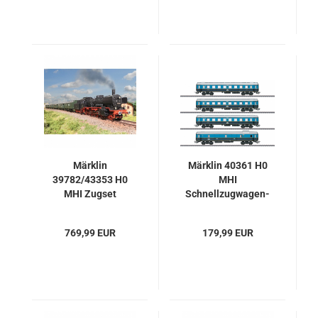
LED, Neu
Märklin
Märklin 40361 H0
39782/43353 H0
MHI
MHI Zugset
Schnellzugwagen-
Dampflok BR 78
Set "Wagen der
1002 & Reisezug
Karwendel-Bauart",
769,99 EUR
179,99 EUR
43353, Neu
Tin Plate, Neu