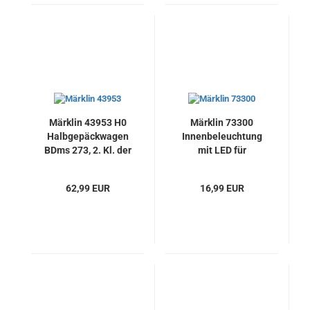
Märklin 43953 H0
Märklin 73300
Halbgepäckwagen
Innenbeleuchtung
BDms 273, 2. Kl. der
mit LED für
DB, Neu
„Donnerbüchsen“,
Neu
62,99 EUR
16,99 EUR