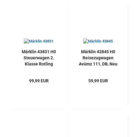
Märklin 43831 H0
Märklin 43845 H0
Steuerwagen 2.
Reisezugwagen
Klasse Rotling
Avümz 111, DB, Neu
(Bauart Silberling),
DB AG, Neu
99,99 EUR
59,99 EUR