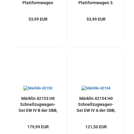
Plattformwagen
Plattformwagen 3.
2./3. Kl., BCCi
Kl., CCi (K.W.St.E)
(K.W.St.E)
53,99 EUR
53,99 EUR
Märklin 42153 H0
Märklin 42154 H0
Schnellzugwagen-
Schnellzugwagen-
Set EW IV B der SBB,
Set EW IV A der SBB,
Neu
Neu
179,99 EUR
121,50 EUR