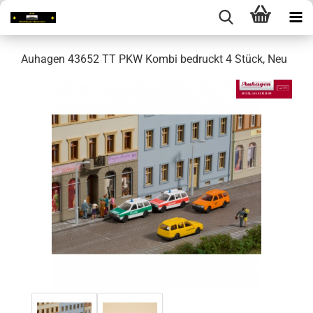
Auhagen 43652 TT PKW Kombi bedruckt 4 Stück, Neu