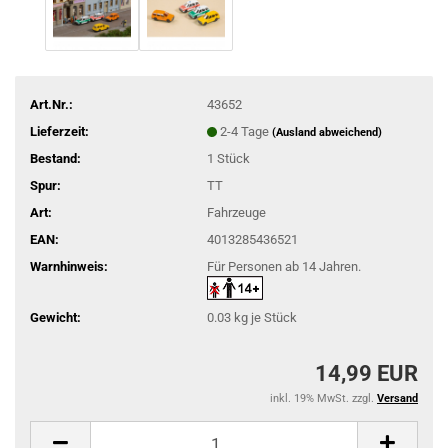
Art.Nr.:
43652
Lieferzeit:
2-4 Tage
(Ausland abweichend)
Bestand:
1
Stück
Spur:
TT
Art:
Fahrzeuge
EAN:
4013285436521
Warnhinweis:
Für Personen ab 14 Jahren.
Gewicht:
0.03
kg je Stück
14,99 EUR
inkl. 19% MwSt. zzgl.
Versand