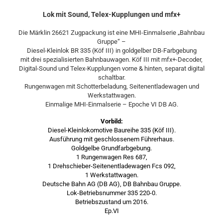
Lok mit Sound, Telex-Kupplungen und mfx+
Die Märklin 26621 Zugpackung ist eine MHI-Einmalserie „Bahnbau
Gruppe“ –
Diesel-Kleinlok BR 335 (Köf III) in goldgelber DB-Farbgebung
mit drei spezialisierten Bahnbauwagen. Köf III mit mfx+-Decoder,
Digital-Sound und Telex-Kupplungen vorne & hinten, separat digital
schaltbar.
Rungenwagen mit Schotterbeladung, Seitenentladewagen und
Werkstattwagen.
Einmalige MHI-Einmalserie – Epoche VI DB AG.
Vorbild:
Diesel-Kleinlokomotive Baureihe 335 (Köf III).
Ausführung mit geschlossenem Führerhaus.
Goldgelbe Grundfarbgebung.
1 Rungenwagen Res 687,
1 Drehschieber-Seitenentladewagen Fcs 092,
1 Werkstattwagen.
Deutsche Bahn AG (DB AG), DB Bahnbau Gruppe.
Lok-Betriebsnummer 335 220-0.
Betriebszustand um 2016.
Ep.VI