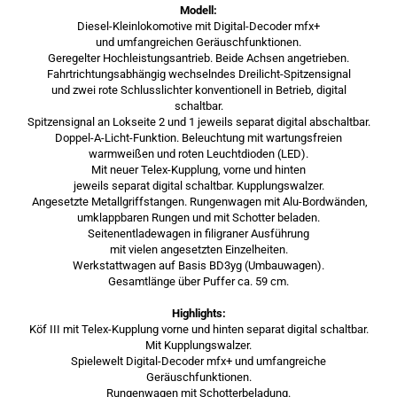
Modell:
Diesel-Kleinlokomotive mit Digital-Decoder mfx+
und umfangreichen Geräuschfunktionen.
Geregelter Hochleistungsantrieb. Beide Achsen angetrieben.
Fahrtrichtungsabhängig wechselndes Dreilicht-Spitzensignal
und zwei rote Schlusslichter konventionell in Betrieb, digital
schaltbar.
Spitzensignal an Lokseite 2 und 1 jeweils separat digital abschaltbar.
Doppel-A-Licht-Funktion. Beleuchtung mit wartungsfreien
warmweißen und roten Leuchtdioden (LED).
Mit neuer Telex-Kupplung, vorne und hinten
jeweils separat digital schaltbar. Kupplungswalzer.
Angesetzte Metallgriffstangen. Rungenwagen mit Alu-Bordwänden,
umklappbaren Rungen und mit Schotter beladen.
Seitenentladewagen in filigraner Ausführung
mit vielen angesetzten Einzelheiten.
Werkstattwagen auf Basis BD3yg (Umbauwagen).
Gesamtlänge über Puffer ca. 59 cm.
Highlights:
Köf III mit Telex-Kupplung vorne und hinten separat digital schaltbar.
Mit Kupplungswalzer.
Spielewelt Digital-Decoder mfx+ und umfangreiche
Geräuschfunktionen.
Rungenwagen mit Schotterbeladung.