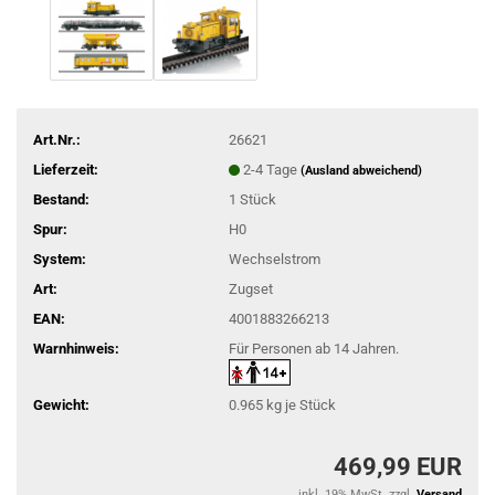
Art.Nr.:
26621
Lieferzeit:
2-4 Tage
(Ausland abweichend)
Bestand:
1
Stück
Spur:
H0
System:
Wechselstrom
Art:
Zugset
EAN:
4001883266213
Warnhinweis:
Für Personen ab 14 Jahren.
Gewicht:
0.965
kg je Stück
469,99 EUR
inkl. 19% MwSt. zzgl.
Versand