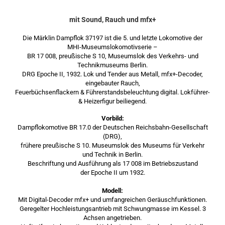
mit Sound, Rauch und mfx+
Die Märklin Dampflok 37197 ist die 5. und letzte Lokomotive der
MHI-Museumslokomotivserie –
BR 17 008, preußische S 10, Museumslok des Verkehrs- und
Technikmuseums Berlin.
DRG Epoche II, 1932. Lok und Tender aus Metall, mfx+-Decoder,
eingebauter Rauch,
Feuerbüchsenflackern & Führerstandsbeleuchtung digital. Lokführer-
& Heizerfigur beiliegend.
Vorbild:
Dampflokomotive BR 17.0 der Deutschen Reichsbahn-Gesellschaft
(DRG),
frühere preußische S 10. Museumslok des Museums für Verkehr
und Technik in Berlin.
Beschriftung und Ausführung als 17 008 im Betriebszustand
der Epoche II um 1932.
Modell:
Mit Digital-Decoder mfx+ und umfangreichen Geräuschfunktionen.
Geregelter Hochleistungsantrieb mit Schwungmasse im Kessel. 3
Achsen angetrieben.