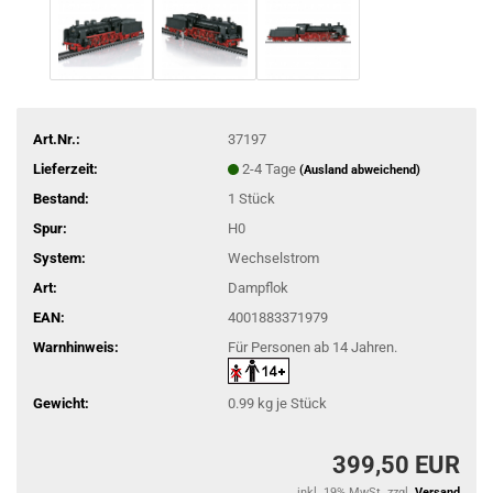
Art.Nr.:
37197
Lieferzeit:
2-4 Tage
(Ausland abweichend)
Bestand:
1
Stück
Spur:
H0
System:
Wechselstrom
Art:
Dampflok
EAN:
4001883371979
Warnhinweis:
Für Personen ab 14 Jahren.
Gewicht:
0.99
kg je Stück
399,50 EUR
inkl. 19% MwSt. zzgl.
Versand