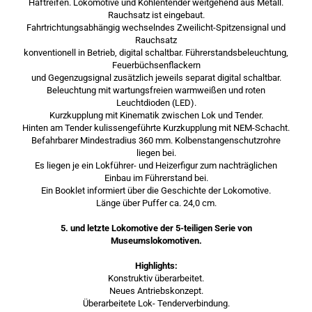
Haftreifen. Lokomotive und Kohlentender weitgehend aus Metall.
Rauchsatz ist eingebaut.
Fahrtrichtungsabhängig wechselndes Zweilicht-Spitzensignal und
Rauchsatz
konventionell in Betrieb, digital schaltbar. Führerstandsbeleuchtung,
Feuerbüchsenflackern
und Gegenzugsignal zusätzlich jeweils separat digital schaltbar.
Beleuchtung mit wartungsfreien warmweißen und roten
Leuchtdioden (LED).
Kurzkupplung mit Kinematik zwischen Lok und Tender.
Hinten am Tender kulissengeführte Kurzkupplung mit NEM-Schacht.
Befahrbarer Mindestradius 360 mm. Kolbenstangenschutzrohre
liegen bei.
Es liegen je ein Lokführer- und Heizerfigur zum nachträglichen
Einbau im Führerstand bei.
Ein Booklet informiert über die Geschichte der Lokomotive.
Länge über Puffer ca. 24,0 cm.
5. und letzte Lokomotive der 5-teiligen Serie von
Museumslokomotiven.
Highlights:
Konstruktiv überarbeitet.
Neues Antriebskonzept.
Überarbeitete Lok- Tenderverbindung.