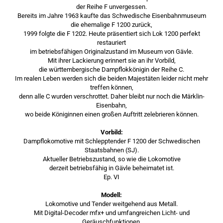
der Reihe F unvergessen.
Bereits im Jahre 1963 kaufte das Schwedische Eisenbahnmuseum
die ehemalige F 1200 zurück,
1999 folgte die F 1202. Heute präsentiert sich Lok 1200 perfekt
restauriert
im betriebsfähigen Originalzustand im Museum von Gävle.
Mit ihrer Lackierung erinnert sie an ihr Vorbild,
die württembergische Dampflokkönigin der Reihe C.
Im realen Leben werden sich die beiden Majestäten leider nicht mehr
treffen können,
denn alle C wurden verschrottet. Daher bleibt nur noch die Märklin-
Eisenbahn,
wo beide Königinnen einen großen Auftritt zelebrieren können.
Vorbild:
Dampflokomotive mit Schlepptender F 1200 der Schwedischen
Staatsbahnen (SJ).
Aktueller Betriebszustand, so wie die Lokomotive
derzeit betriebsfähig in Gävle beheimatet ist.
Ep. VI
Modell:
Lokomotive und Tender weitgehend aus Metall.
Mit Digital-Decoder mfx+ und umfangreichen Licht- und
Geräuschfunktionen.