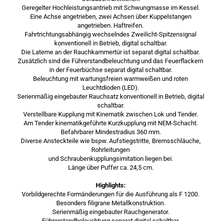
Geregelter Hochleistungsantrieb mit Schwungmasse im Kessel.
Eine Achse angetrieben, zwei Achsen über Kuppelstangen
angetrieben. Haftreifen.
Fahrtrichtungsabhängig wechselndes Zweilicht-Spitzensignal
konventionell in Betrieb, digital schaltbar.
Die Laterne an der Rauchkammertür ist separat digital schaltbar.
Zusätzlich sind die Führerstandbeleuchtung und das Feuerflackern
in der Feuerbüchse separat digital schaltbar.
Beleuchtung mit wartungsfreien warmweißen und roten
Leuchtdioden (LED).
Serienmäßig eingebauter Rauchsatz konventionell in Betrieb, digital
schaltbar.
Verstellbare Kupplung mit Kinematik zwischen Lok und Tender.
Am Tender kinematikgeführte Kurzkupplung mit NEM-Schacht.
Befahrbarer Mindestradius 360 mm.
Diverse Ansteckteile wie bspw. Aufstiegstritte, Bremsschläuche,
Rohrleitungen
und Schraubenkupplungsimitation liegen bei.
Länge über Puffer ca. 24,5 cm.
Highlights:
Vorbildgerechte Formänderungen für die Ausführung als F 1200.
Besonders filigrane Metallkonstruktion.
Serienmäßig eingebauter Rauchgenerator.
Führerstandbeleuchtung separat digital schaltbar.