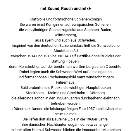
mit Sound, Rauch und mfx+
Kraftvolle und formschöne Schienenkönigin
Sie waren einst Königinnen auf europäischen Schienen:
die vierzylindrigen Schnellzugsloks aus Sachsen, Baden,
Württemberg,
aus Bayern und auch aus Schweden.
Inspiriert von den deutschen Schienenstars ließ die Schwedische
Staatsbahn SJ
zwischen 1914 und 1916 bei NOHAB elf Pazifik-Schnellzugloks der
Gattung F bauen,
deren Konstruktion auf der berühmten württembergischen C beruhte.
Dabei legten auch die Schweden Wert auf ein elegantes
und formschönes Erscheinungsbild samt windschnittigem
Führerhaus.
Bald eroberten die F-Loks die wichtigen Hauptstrecken
Stockholm – Malmö und Stockholm – Göteborg,
die allerdings schon in den 1930er Jahren durchgehend elektrisch
betrieben wurden.
In Dänemark fanden die leistungsfähigen F ab 1937 schließlich eine
neue Heimat.
Sie liefen dort als Baureihe E bis in die 1960er Jahre,
ihre dänischen Nachbauten sogar noch etwas länger.
In ihrer alten Heimat Schweden blieben die imposanten Maschinen