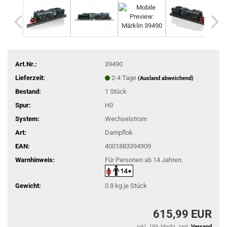
Art.Nr.:
39490
Lieferzeit:
2-4 Tage
(Ausland abweichend)
Bestand:
1
Stück
Spur:
H0
System:
Wechselstrom
Art:
Dampflok
EAN:
4001883394909
Warnhinweis:
Für Personen ab 14 Jahren.
Gewicht:
0.8
kg je Stück
615,99 EUR
inkl. 19% MwSt. zzgl.
Versand