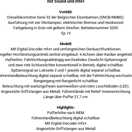
mit Sound und mfx+
Vorbild:
Diesellokomotive Serie 52 der Belgischen Eisenbahnen (SNCB/NMBS).
Ausführung mit vier Stirnlampen, elektrischer Bremse und Heizkessel.
Farbgebung in Grün mit gelbem Streifen. Betriebsnummer 5209.
Ep. IV
Modell:
Mit Digital-Decoder mfx+ und umfangreichen Geräuschfunktionen.
egelter Hochleistungsantrieb zentral eingebaut. 4 Achsen über Kardan angetrie
Haftreifen. Fahrtrichtungsabhängig wechselndes Zweilicht-Spitzensignal
und zwei rote Schlusslichter konventionell in Betrieb, digital schaltbar.
Spitzensignal an Lokseite 2 und 1 jeweils digital separat schaltbar.
ührerstandbeleuchtung digital separat schaltbar, mit der Fahrtrichtung wechseln
Rangiergang mit Rangierlicht schaltbar.
Beleuchtung mit wartungsfreien warmweißen und roten Leuchtdioden (LED).
Angesetzte Griffstangen aus Metall. Führerstände mit Relief-Inneneinrichtung.
Länge über Puffer 21,7 cm.
Highlights:
Pufferhöhe nach NEM.
Führerstandbeleuchtung digital schaltbar.
Mit Digital-Decoder mfx+.
Angesetzte Griffstangen aus Metall.