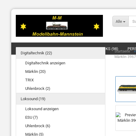
Alle
DIGITALTECHNIK (22)
LOKSOUND (19)
LOKS (98)
PER
Startseite
Digitaltechnik (22)
Märklin 396
BELEUCHTUNG/SIGNALE/OBERLEITUNG (4)
ELEKTRIK (20)
Digitaltechnik anzeigen
Märklin (20)
TRIX
Uhlenbrock (2)
Loksound (19)
Loksound anzeigen
ESU (7)
Uhlenbrock (6)
Märklin (5)