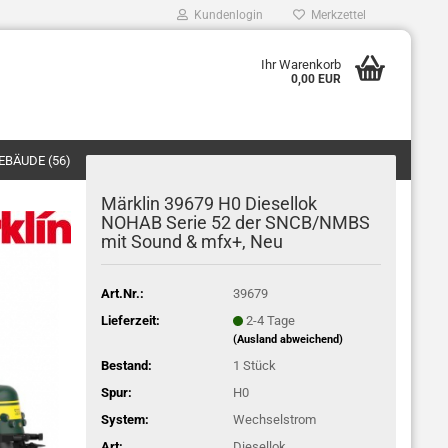
Kundenlogin
Merkzettel
Ihr Warenkorb
0,00 EUR
Mail
EBÄUDE (56)
FAHRZEUGE (12)
asswort
ZUBEHÖR/ERSATZTEILE (40)
Märklin 39679 H0 Diesellok
NOHAB Serie 52 der SNCB/NMBS
mit Sound & mfx+, Neu
o erstellen
Art.Nr.:
39679
swort vergessen?
Lieferzeit:
2-4 Tage
(Ausland abweichend)
Bestand:
1
Stück
Spur:
H0
System:
Wechselstrom
Art:
Diesellok