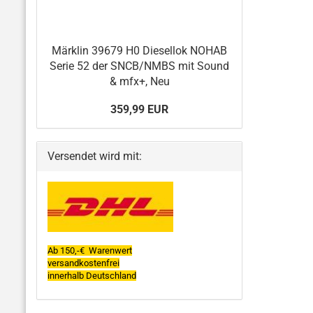
Märklin 39679 H0 Diesellok NOHAB
Serie 52 der SNCB/NMBS mit Sound
& mfx+, Neu
359,99 EUR
Versendet wird mit:
Ab 150,-€ Warenwert
versandkostenfrei
innerhalb Deutschland