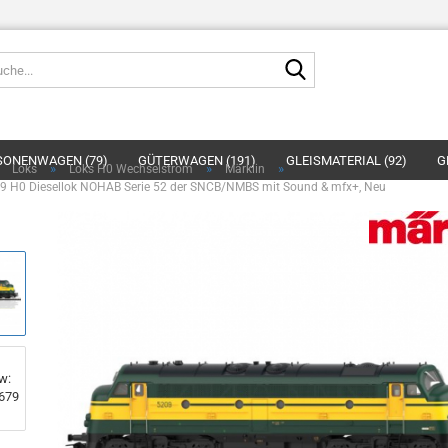
Suche...
E-
SONENWAGEN (79)
GÜTERWAGEN (191)
GLEISMATERIAL (92)
G
»
»
»
»
Loks
Loks H0 Wechselstrom
Märklin
P
79 H0 Diesellok NOHAB Serie 52 der SNCB/NMBS mit Sound & mfx+, Neu
LANDSCHAFTSBAU (17)
PLASTIKMODELLBAU (11)
SCHUCO (23)
Kont
Pas