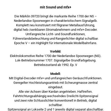
mit Sound und mfx+
Die Märklin 39720 bringt die markante Reihe 1700 der NS –
Nederlandse Spoorwegen in charakteristischem Signalgelb.
Komplett neu konstruiert mit filigraner Metallausführung,
digital heb-/senkbaren Stromabnehmern und mfx+-Decoder.
Umfangreiche Licht- und Soundfunktionen,
Führerstandsbeleuchtung und Rangierlichter digital schaltbar.
Epoche V – ein Highlight für internationale Modellbahnfans.
Vorbild:
Elektrolokomotive Reihe 1700 der Nederlandse Spoorwegen (NS).
Lok-Betriebsnummer 1707. Signalgelbe Grundfarbgebung.
Betriebszustand ab 1992. Ep. V
Modell:
Mit Digital-Decoder mfx+ und umfangreichen Geräuschfunktionen.
Geregelter Hochleistungsantrieb mit Schwungmasse zentral
eingebaut.
Alle vier Achsen über Kardan angetrieben. Haftreifen.
Fahrtrichtungsabhängig wechselndes Dreilicht-Spitzensignal
und zwei rote Schlusslichter konventionell in Betrieb, digital
schaltbar.
Spitzensignal an Lokseite 2 und 1 jeweils digital separat abschaltbar.