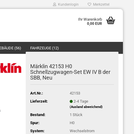
Kundenlogin
Merkzettel
Ihr Warenkorb
0,00 EUR
Mail
EBÄUDE (56)
FAHRZEUGE (12)
asswort
ZUBEHÖR/ERSATZTEILE (40)
Märklin 42153 H0
Schnellzugwagen-Set EW IV B der
SBB, Neu
o erstellen
Art.Nr.:
42153
swort vergessen?
Lieferzeit:
2-4 Tage
(Ausland abweichend)
Bestand:
1
Stück
Spur:
H0
System:
Wechselstrom