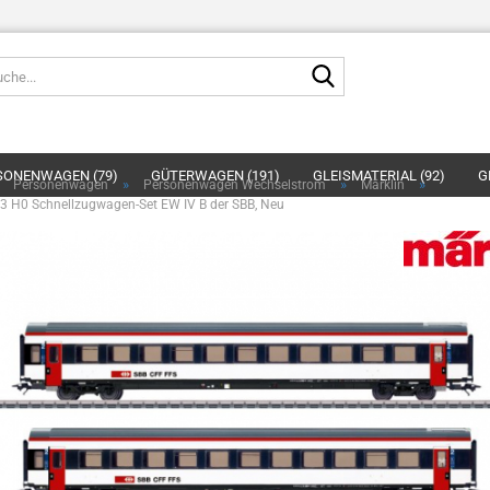
Suche...
E-
SONENWAGEN (79)
GÜTERWAGEN (191)
GLEISMATERIAL (92)
G
»
»
»
»
Personenwagen
Personenwagen Wechselstrom
Märklin
P
3 H0 Schnellzugwagen-Set EW IV B der SBB, Neu
LANDSCHAFTSBAU (17)
PLASTIKMODELLBAU (11)
SCHUCO (23)
Kont
Pas