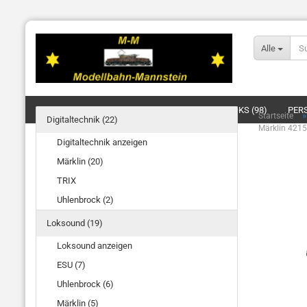
Alle
DIGITALTECHNIK (22)
LOKSOUND (19)
LOKS (98)
PER
Startseite
Digitaltechnik (22)
Märklin 4215
BELEUCHTUNG/SIGNALE/OBERLEITUNG (4)
ELEKTRIK (20)
Digitaltechnik anzeigen
Märklin (20)
TRIX
Uhlenbrock (2)
Loksound (19)
Loksound anzeigen
ESU (7)
Uhlenbrock (6)
Märklin (5)