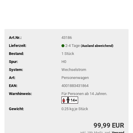
Art.Nr.:
43186
Lieferzeit:
2-4 Tage
(Ausland abweichend)
Bestand:
1
Stück
Spur:
H0
System:
Wechselstrom
Art:
Personenwagen
EAN:
4001883431864
Warnhinweis:
Für Personen ab 14 Jahren.
Gewicht:
0.25
kg je Stück
99,99 EUR
inkl. 19% MwSt. zzgl.
Versand