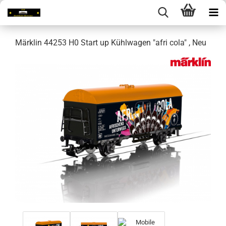
Märklin 44253 H0 Start up Kühlwagen "afri cola" , Neu