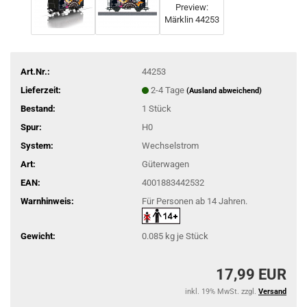
Art.Nr.:
44253
Lieferzeit:
2-4 Tage
(Ausland abweichend)
Bestand:
1
Stück
Spur:
H0
System:
Wechselstrom
Art:
Güterwagen
EAN:
4001883442532
Warnhinweis:
Für Personen ab 14 Jahren.
Gewicht:
0.085
kg je Stück
17,99 EUR
inkl. 19% MwSt. zzgl.
Versand