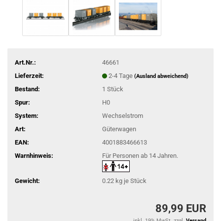
Art.Nr.:
46661
Lieferzeit:
2-4 Tage
(Ausland abweichend)
Bestand:
1
Stück
Spur:
H0
System:
Wechselstrom
Art:
Güterwagen
EAN:
4001883466613
Warnhinweis:
Für Personen ab 14 Jahren.
Gewicht:
0.22
kg je Stück
89,99 EUR
inkl. 19% MwSt. zzgl.
Versand