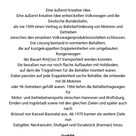
Eine äußerst kreative Idee
Eine äußerst kreative Idee entwickelten Volkswagen und die
Deutsche Bundesbahn,
als sie 1959 einen Vertrag zu Bahnbeförderung von Motoren und
Getrieben
zwischen den einzelnen Volkswagenproduktionsstätten schlossen.
Die Lösung bestand in normierten Behältern,
die auf kurzgekuppelten Doppeleinheiten von umgebauten
Rungenwagen
der Bauart Rm(r)so 31 transportiert werden konnten.
Sie besaßen nun nur noch flache Aufbauten mit Holzboden,
auf dem die Tragrahmen für die Behälter montiert waren.
Dabei passten auf jede Doppeleinheit sechs Behälter, die entweder
mit 36 Motoren
oder 96 Getrieben gefüllt waren. 1966 liefen die Behältertragwagen
für
Motor- und Getriebetransporte zwischen Hannover und Wolfsburg,
Emden und Ingolstadt sowie mit den gleichen Zielen und später auch
nach
Brüssel von Kassel-Baunatal aus. Ab 1970 kamen als weitere Ziele
nun
Salzgitter, Neckarsulm, Stuttgart und Osnabrück (Karman) hinzu.
Vorbild: