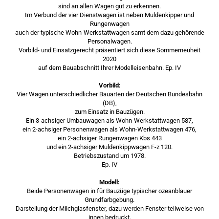
sind an allen Wagen gut zu erkennen.
Im Verbund der vier Dienstwagen ist neben Muldenkipper und
Rungenwagen
auch der typische Wohn-Werkstattwagen samt dem dazu gehörende
Personalwagen.
Vorbild- und Einsatzgerecht präsentiert sich diese Sommerneuheit
2020
auf dem Bauabschnitt Ihrer Modelleisenbahn. Ep. IV
Vorbild:
Vier Wagen unterschiedlicher Bauarten der Deutschen Bundesbahn
(DB),
zum Einsatz in Bauzügen.
Ein 3-achsiger Umbauwagen als Wohn-Werkstattwagen 587,
ein 2-achsiger Personenwagen als Wohn-Werkstattwagen 476,
ein 2-achsiger Rungenwagen Kbs 443
und ein 2-achsiger Muldenkippwagen F-z 120.
Betriebszustand um 1978.
Ep. IV
Modell:
Beide Personenwagen in für Bauzüge typischer ozeanblauer
Grundfarbgebung.
Darstellung der Milchglasfenster, dazu werden Fenster teilweise von
innen bedruckt.