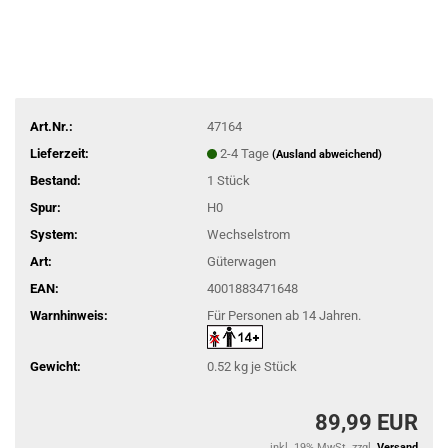
Art.Nr.:
47164
Lieferzeit:
2-4 Tage
(Ausland abweichend)
Bestand:
1
Stück
Spur:
H0
System:
Wechselstrom
Art:
Güterwagen
EAN:
4001883471648
Warnhinweis:
Für Personen ab 14 Jahren.
Gewicht:
0.52
kg je Stück
89,99 EUR
inkl. 19% MwSt. zzgl.
Versand