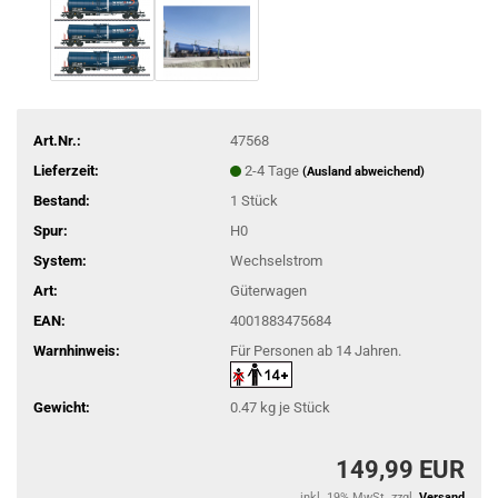
Art.Nr.:
47568
Lieferzeit:
2-4 Tage
(Ausland abweichend)
Bestand:
1
Stück
Spur:
H0
System:
Wechselstrom
Art:
Güterwagen
EAN:
4001883475684
Warnhinweis:
Für Personen ab 14 Jahren.
Gewicht:
0.47
kg je Stück
149,99 EUR
inkl. 19% MwSt. zzgl.
Versand