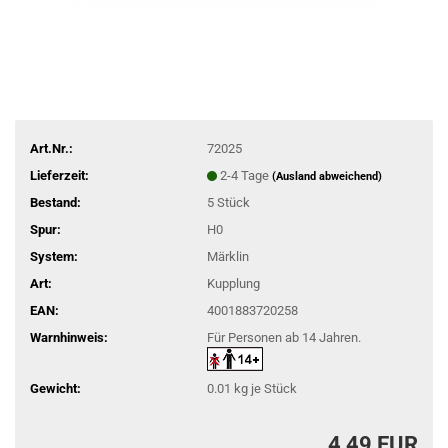
Art.Nr.:
72025
Lieferzeit:
2-4 Tage
(Ausland abweichend)
Bestand:
5
Stück
Spur:
H0
System:
Märklin
Art:
Kupplung
EAN:
4001883720258
Warnhinweis:
Für Personen ab 14 Jahren.
Gewicht:
0.01
kg je Stück
4,49 EUR