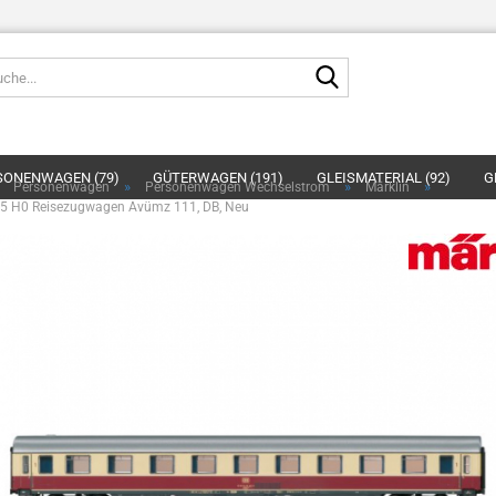
Suche...
E-
SONENWAGEN (79)
GÜTERWAGEN (191)
GLEISMATERIAL (92)
G
»
»
»
»
Personenwagen
Personenwagen Wechselstrom
Märklin
P
45 H0 Reisezugwagen Avümz 111, DB, Neu
LANDSCHAFTSBAU (17)
PLASTIKMODELLBAU (11)
SCHUCO (23)
Kont
Pas