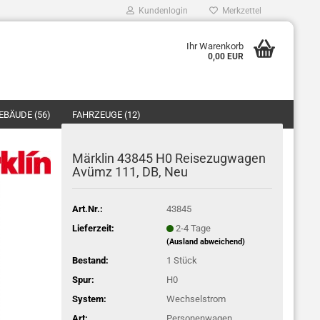
Kundenlogin
Merkzettel
Ihr Warenkorb
0,00 EUR
Mail
EBÄUDE (56)
FAHRZEUGE (12)
asswort
ZUBEHÖR/ERSATZTEILE (40)
Märklin 43845 H0 Reisezugwagen
Avümz 111, DB, Neu
o erstellen
Art.Nr.:
43845
swort vergessen?
Lieferzeit:
2-4 Tage
(Ausland abweichend)
Bestand:
1
Stück
Spur:
H0
System:
Wechselstrom
Art:
Personenwagen