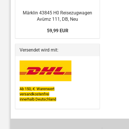
Märklin 43845 H0 Reisezugwagen
Avümz 111, DB, Neu
59,99 EUR
Versendet wird mit:
Ab 150,-€ Warenwert
versandkostenfrei
innerhalb Deutschland