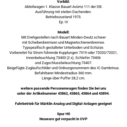
Vorbild:
Abteilwagen 1. Klasse Bauart Avümz 111 der DB.
Ausführung mit steilen Dachenden.
Betriebszustand 1973.
Ep. IV
Modell:
Mit Drehgestellen nach Bauart Minden-Deutz schwer
mit Scheibenbremsen und Magnetschienenbremse.
Typspezifisch gestalteter Unterboden und Schürze.
Vorbereitet für Strom führende Kupplungen 7319 oder 72020/72021,
Innenbeleuchtung 73400 (2 x), Schleifer 73406
und Zugschlussbeleuchtung 73407.
Beigefügte Zuglaufschilder und Ordnungsnummern des IC Gambrinus.
Befahrbarer Mindestradius 360 mm.
Länge über Puffer 28,2 cm.
weitere passende Personenwagen finden Sie bei uns
unter der Artikelnummer 43862, 43863, 43864 und 43894.
Fahrbetrieb für Märklin Analog und Digital-Anlagen geeignet
Spur H0
Neuware gut verpackt in OVP