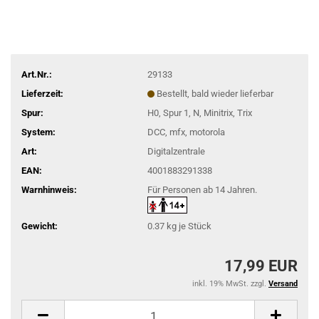
Art.Nr.:
29133
Lieferzeit:
Bestellt, bald wieder lieferbar
Spur:
H0, Spur 1, N, Minitrix, Trix
System:
DCC, mfx, motorola
Art:
Digitalzentrale
EAN:
4001883291338
Warnhinweis:
Für Personen ab 14 Jahren.
Gewicht:
0.37
kg je Stück
17,99 EUR
inkl. 19% MwSt. zzgl.
Versand