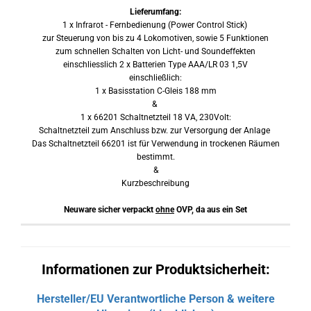
Lieferumfang:
1 x Infrarot - Fernbedienung (Power Control Stick)
zur Steuerung von bis zu 4 Lokomotiven, sowie 5 Funktionen
zum schnellen Schalten von Licht- und Soundeffekten
einschliesslich 2 x Batterien Type AAA/LR 03 1,5V
einschließlich:
1 x Basisstation C-Gleis 188 mm
&
1 x 66201 Schaltnetzteil 18 VA, 230Volt:
Schaltnetzteil zum Anschluss bzw. zur Versorgung der Anlage
Das Schaltnetzteil 66201 ist für Verwendung in trockenen Räumen
bestimmt.
&
Kurzbeschreibung
Neuware sicher verpackt
ohne
OVP, da aus ein Set
Informationen zur Produktsicherheit:
Hersteller/EU Verantwortliche Person & weitere