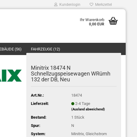
Kundenlogin
Merkzettel
Ihr Warenkorb
0,00 EUR
Mail
EBÄUDE (56)
FAHRZEUGE (12)
asswort
ZUBEHÖR/ERSATZTEILE (40)
Minitrix 18474 N
Schnellzugspeisewagen WRümh
132 der DB, Neu
o erstellen
Art.Nr.:
18474
swort vergessen?
Lieferzeit:
2-4 Tage
(Ausland abweichend)
Bestand:
1
Stück
Spur:
N
System:
Minitrix, Gleichstrom