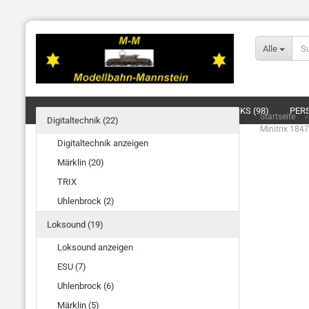
Alle
DIGITALTECHNIK (22)
LOKSOUND (19)
LOKS (98)
PER
Startseite
Digitaltechnik (22)
Minitrix 18
BELEUCHTUNG/SIGNALE/OBERLEITUNG (4)
ELEKTRIK (20)
Digitaltechnik anzeigen
Märklin (20)
TRIX
Uhlenbrock (2)
Loksound (19)
Loksound anzeigen
ESU (7)
Uhlenbrock (6)
Märklin (5)