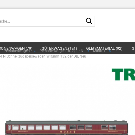
Suche...
E-
SONENWAGEN (79)
GÜTERWAGEN (191)
GLEISMATERIAL (92)
G
»
»
»
»
Personenwagen
Personenwagen DC Spur N
Minitrix
P
474 N Schnellzugspeisewagen WRümh 132 der DB, Neu
LANDSCHAFTSBAU (17)
PLASTIKMODELLBAU (11)
SCHUCO (23)
Kont
Pas