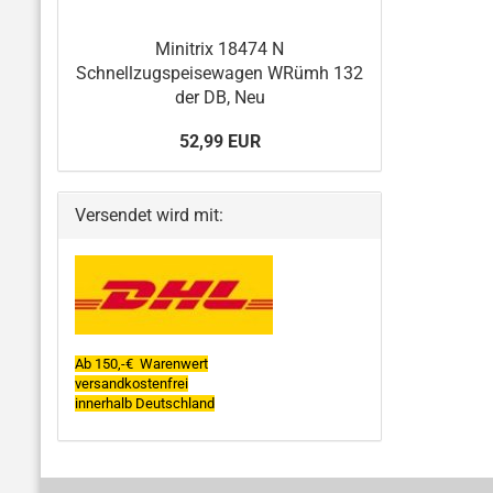
Minitrix 18474 N
Schnellzugspeisewagen WRümh 132
der DB, Neu
52,99 EUR
Versendet wird mit:
Ab 150,-€ Warenwert
versandkostenfrei
innerhalb Deutschland