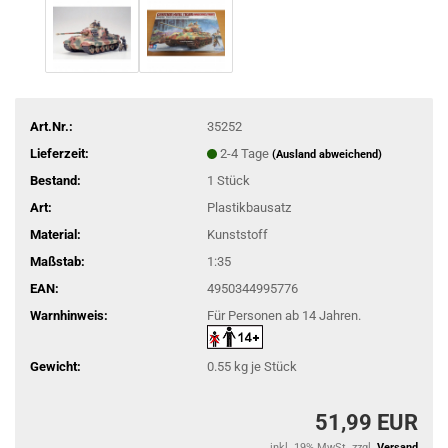
Art.Nr.:
35252
Lieferzeit:
2-4 Tage
(Ausland abweichend)
Bestand:
1
Stück
Art:
Plastikbausatz
Material:
Kunststoff
Maßstab:
1:35
EAN:
4950344995776
Warnhinweis:
Für Personen ab 14 Jahren.
Gewicht:
0.55
kg je Stück
51,99 EUR
inkl. 19% MwSt. zzgl.
Versand