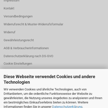
Impressum
Kontakt
Versandbedingungen
Widerrufsrecht & Muster-Widerrufsformular
Widerruf
Gewährleistungsrecht
AGB & Verbraucherinformationen
Datenschutzerklärung nach DS-GVO
Cookie Einstellungen
Diese Webseite verwendet Cookies und andere
Technologien
Wir verwenden Cookies und ähnliche Technologien, auch von
Drittanbietern, um die ordentliche Funktionsweise der Website zu
WIDERRUFSBUTTON
gewährleisten, die Nutzung unseres Angebotes zu analysieren und Ihnen
ein bestmögliches Einkaufserlebnis bieten zu können. Weitere
Klicken Sie auf den Button,
Informationen finden Sie in unserer
Datenschutzerklärung
.
wenn Sie Ihren Kaufvertrag widerrufen wollen: