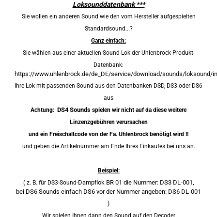
Loksounddatenbank ***
Sie wollen ein anderen Sound wie den vom Hersteller aufgespielten
Standardsound...?
Ganz einfach:
Sie wählen aus einer aktuellen Sound-Lok der Uhlenbrock Produkt-
Datenbank:
https://www.uhlenbrock.de/de_DE/service/download/sounds/loksound/i
Ihre Lok mit passenden Sound aus den Datenbanken DSD, DS3 oder DS6
aus
DS4 Sounds
Achtung:
spielen wir nicht auf da diese weitere
Linzenzgebühren verursachen
und ein Freischaltcode von der Fa. Uhlenbrock benötigt wird !!
und geben die Artikelnummer am Ende Ihres Einkaufes bei uns an.
Beispiel:
Dampflok BR 01
die Nummer: DS3 DL-001,
( z. B. für
DS3-Sound-
bei DS6 Sounds einfach DS6 vor der Nummer angeben: DS6 DL-001
)
Wir spielen Ihnen dann den Sound auf den Decoder