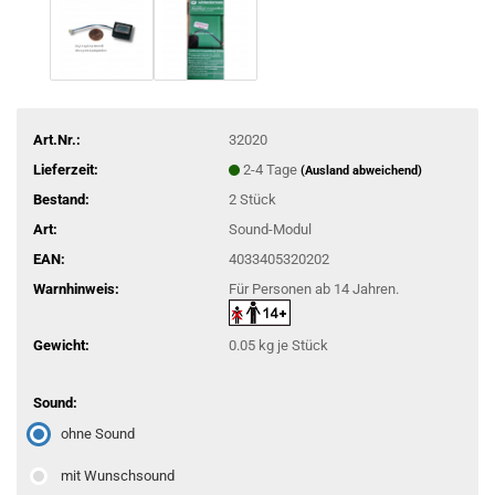
Art.Nr.:
32020
Lieferzeit:
2-4 Tage
(Ausland abweichend)
Bestand:
2
Stück
Art:
Sound-Modul
EAN:
4033405320202
Warnhinweis:
Für Personen ab 14 Jahren.
Gewicht:
0.05
kg je Stück
Sound:
ohne Sound
mit Wunschsound