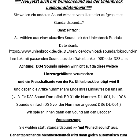
*** Neu jetzt auch mit Wunschsound aus der Uhlenbrock
Loksounddatenbank ***
Sie wollen ein anderen Sound wie den vom Hersteller aufgespielten
Standardsound...?
Ganz einfach:
Sie wählen aus einer aktuellen Sound-Lok der Uhlenbrock Produkt-
Datenbank:
https://www.uhlenbrock.de/de_DE/service/download/sounds/loksound/i
Ihre Lok mit passenden Sound aus den Datenbanken DSD oder DS3 aus
DS4 Sounds
Achtung:
spielen wir nicht auf da diese weitere
Linzenzgebühren verursachen
und ein Freischaltcode von der Fa. Uhlenbrock benötigt wird !!
und geben die Artikelnummer am Ende Ihres Einkaufes bei uns an.
Dampflok BR 01
die Nummer: DL-001, bei DS6
( z. B. für
DS3-Sound-
Sounds einfach DS6 vor der Nummer angeben: DS6 DL-001
)
Wir spielen Ihnen dann den Sound auf den Decoder
Voraussetzung:
Sie wählen statt Standardsound >>
"mit Wunschsound"
aus.
Der entsprechende Mehrkostenanteil wird dann gleich automatisch zum