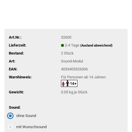
Art.Nr.:
32600
Lieferzeit:
2-4 Tage
(Ausland abweichend)
Bestand:
2
Stück
Art:
Sound-Modul
EAN:
4033405326006
Warnhinweis:
Für Personen ab 14 Jahren.
Gewicht:
0.05
kg je Stück
Sound:
ohne Sound
mit Wunschsound