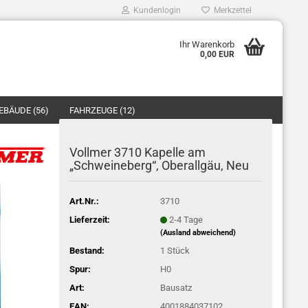
Kundenlogin
Merkzettel
Ihr Warenkorb
0,00 EUR
Mail
EBÄUDE (56)
FAHRZEUGE (12)
asswort
ZUBEHÖR/ERSATZTEILE (40)
Vollmer 3710 Kapelle am
„Schweineberg“, Oberallgäu, Neu
o erstellen
Art.Nr.:
3710
swort vergessen?
Lieferzeit:
2-4 Tage
(Ausland abweichend)
Bestand:
1
Stück
Spur:
H0
Art:
Bausatz
EAN:
4001884037102