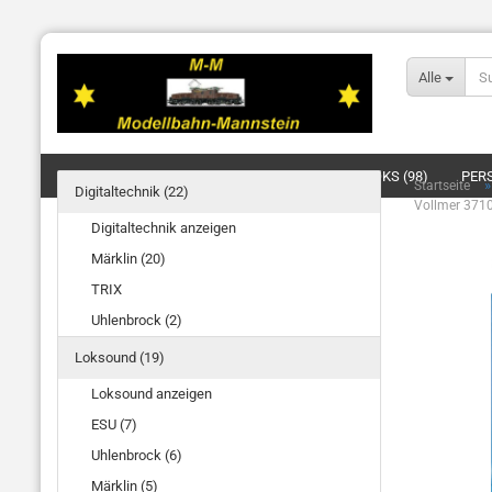
Alle
DIGITALTECHNIK (22)
LOKSOUND (19)
LOKS (98)
PER
Startseite
Digitaltechnik (22)
Vollmer 3710
BELEUCHTUNG/SIGNALE/OBERLEITUNG (4)
ELEKTRIK (20)
Digitaltechnik anzeigen
Märklin (20)
TRIX
Uhlenbrock (2)
Loksound (19)
Loksound anzeigen
ESU (7)
Uhlenbrock (6)
Märklin (5)