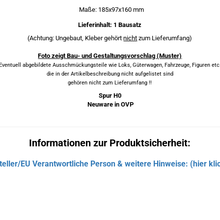
Maße: 185x97x160 mm
Lieferinhalt: 1 Bausatz
(Achtung: Ungebaut, Kleber gehört
nicht
zum Lieferumfang)
Foto zeigt Bau- und Gestaltungsvorschlag (Muster)
Eventuell abgebildete Ausschmückungsteile wie Loks, Güterwagen, Fahrzeuge, Figuren etc
die in der Artikelbeschreibung nicht aufgelistet sind
gehören nicht zum Lieferumfang !!
Spur H0
Neuware in OVP
Informationen zur Produktsicherheit:
teller/EU Verantwortliche Person & weitere Hinweise: (hier kli