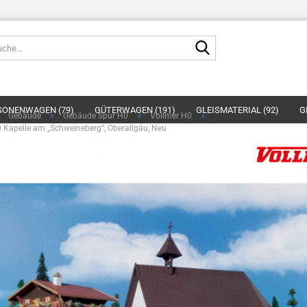
Suche...
E-
SONENWAGEN (79)
GÜTERWAGEN (191)
GLEISMATERIAL (92)
G
»
»
»
»
Gebäude
Gebäude Spur H0
Vollmer H0
P
 Kapelle am „Schweineberg“, Oberallgäu, Neu
LANDSCHAFTSBAU (17)
PLASTIKMODELLBAU (11)
SCHUCO (23)
Kont
Pas